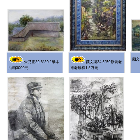
颜文
朱乃正39.6*30.1纸本
颜文梁34.5*50原装老
油画3000元
裱老镜框1.5万元