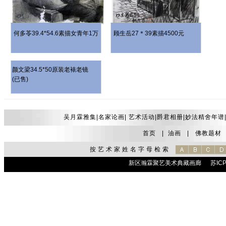
何多苓39.4*54.6素描女青年1万
顾生岳27＊39素描4500元
颜文梁34.5*50原装老裱老镜
(已售)
吴月霖雅集|
名家论画
|
艺术活动
|
爵君相册
|
妙法精舍年谱
首页
|
油画
|
佛教题材
按艺术家姓名字母检索
新区瀚霖聚艺美术典藏画廊
苏ICP